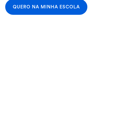
QUERO NA MINHA ESCOLA
4,8

+45.000 análises
4,7

+29.000 análises